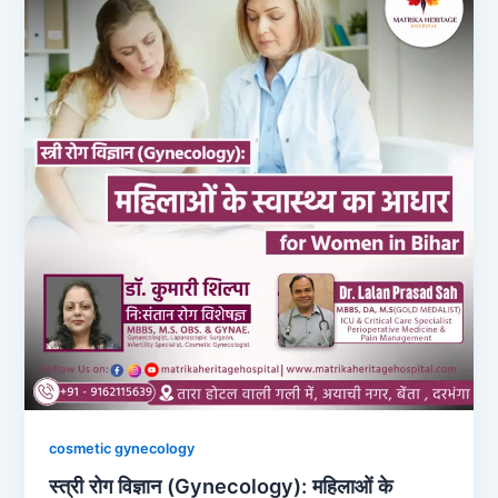
b
d
o
o
o
n
k
cosmetic gynecology
स्त्री रोग विज्ञान (Gynecology): महिलाओं के