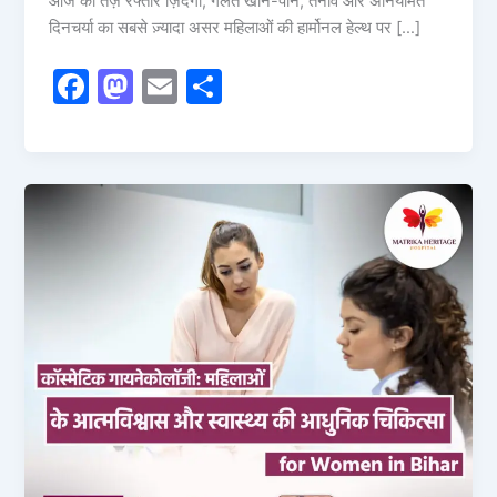
आज की तेज़ रफ्तार ज़िंदगी, गलत खान-पान, तनाव और अनियमित
दिनचर्या का सबसे ज़्यादा असर महिलाओं की हार्मोनल हेल्थ पर […]
F
M
E
S
a
a
m
h
c
st
ai
ar
e
o
l
e
b
d
o
o
o
n
k