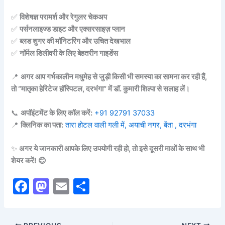
✅
विशेषज्ञ परामर्श और रेगुलर चेकअप
✅
पर्सनलाइज्ड डाइट और एक्सरसाइज़ प्लान
✅
ब्लड शुगर की मॉनिटरिंग और उचित देखभाल
✅
नॉर्मल डिलीवरी के लिए बेहतरीन गाइडेंस
📍
अगर आप गर्भकालीन मधुमेह से जुड़ी किसी भी समस्या का सामना कर रही हैं,
तो “मातृका हेरिटेज हॉस्पिटल, दरभंगा” में डॉ. कुमारी शिल्पा से सलाह लें।
📞
अपॉइंटमेंट के लिए कॉल करें:
+91 92791 37033
📍
क्लिनिक का पता:
तारा होटल वाली गली में, अयाची नगर, बेंता , दरभंगा
✨
अगर ये जानकारी आपके लिए उपयोगी रही हो, तो इसे दूसरी माओं के साथ भी
शेयर करें! 😊
F
M
E
S
a
a
m
h
c
st
ai
ar