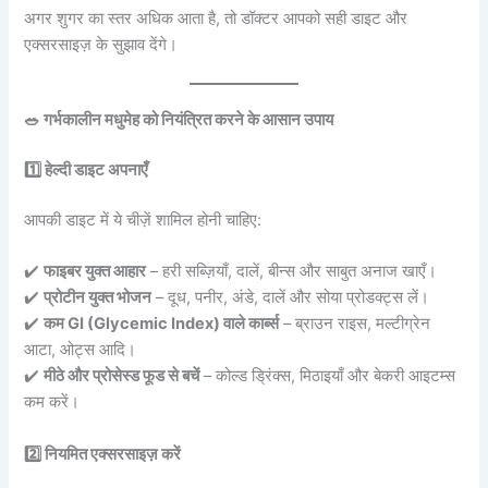
अगर शुगर का स्तर अधिक आता है, तो डॉक्टर आपको सही डाइट और
एक्सरसाइज़ के सुझाव देंगे।
🥗 गर्भकालीन मधुमेह को नियंत्रित करने के आसान उपाय
1️⃣ हेल्दी डाइट अपनाएँ
आपकी डाइट में ये चीज़ें शामिल होनी चाहिए:
✔️
फाइबर युक्त आहार
– हरी सब्ज़ियाँ, दालें, बीन्स और साबुत अनाज खाएँ।
✔️
प्रोटीन युक्त भोजन
– दूध, पनीर, अंडे, दालें और सोया प्रोडक्ट्स लें।
✔️
कम GI (Glycemic Index) वाले कार्ब्स
– ब्राउन राइस, मल्टीग्रेन
आटा, ओट्स आदि।
✔️
मीठे और प्रोसेस्ड फूड से बचें
– कोल्ड ड्रिंक्स, मिठाइयाँ और बेकरी आइटम्स
कम करें।
2️⃣ नियमित एक्सरसाइज़ करें