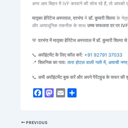
अगर आप बिहार में IVF करवाने की सोच रहे हैं, तो आपक
मातृका हेरिटेज अस्पताल, दरभंगा
में
डॉ. कुमारी शिल्पा
के नेतृ
और अत्याधुनिक तकनीक के साथ
उच्च सफलता दर पर IVF
💙
दरभंगा में मातृका हेरिटेज अस्पताल में डॉ. कुमारी शिल्पा
📞
अपॉइंटमेंट के लिए कॉल करें:
+91 92791 37033
📍
क्लिनिक का पता:
तारा होटल वाली गली में, अयाची नगर, 
📞
अभी अपॉइंटमेंट बुक करें और अपने पैरेंटहुड के सफर की श
F
M
E
S
a
a
m
h
c
st
ai
ar
e
o
l
e
PREVIOUS