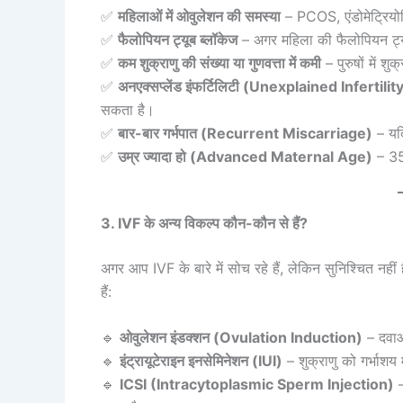
✅
महिलाओं में ओवुलेशन की समस्या
– PCOS, एंडोमेट्रियो
✅
फैलोपियन ट्यूब ब्लॉकेज
– अगर महिला की फैलोपियन ट्यू
✅
कम शुक्राणु की संख्या या गुणवत्ता में कमी
– पुरुषों में 
✅
अनएक्सप्लेंड इंफर्टिलिटी (Unexplained Infertilit
सकता है।
✅
बार-बार गर्भपात (Recurrent Miscarriage)
– यदि
✅
उम्र ज्यादा हो (Advanced Maternal Age)
– 35-
3. IVF के अन्य विकल्प कौन-कौन से हैं?
अगर आप IVF के बारे में सोच रहे हैं, लेकिन सुनिश्चित नहीं
हैं:
🔹
ओवुलेशन इंडक्शन (Ovulation Induction)
– दवाओ
🔹
इंट्रायूटेराइन इनसेमिनेशन (IUI)
– शुक्राणु को गर्भाशय 
🔹
ICSI (Intracytoplasmic Sperm Injection)
–