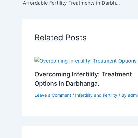
b
d
Affordable Fertility Treatments in Darbhanga: What to Expect.
o
o
o
n
k
Related Posts
Overcoming Infertility: Treatment
Options in Darbhanga.
Leave a Comment
/
Infertility and Fertility
/ By
admi