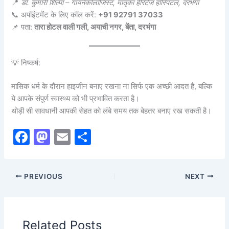
📍
डॉ. कुमारी शिल्पा – गायनेकोलॉजिस्ट, मातृका हेरिटेज हॉस्पिटल, दरभंगा
📞 अपॉइंटमेंट के लिए कॉल करें:
+91 92791 37033
📌 पता:
तारा होटल वाली गली, अयाची नगर, बेंता, दरभंगा
💡 निष्कर्ष:
मासिक धर्म के दौरान हाइजीन बनाए रखना ना सिर्फ एक अच्छी आदत है, बल्कि
ये आपके संपूर्ण स्वास्थ्य को भी प्रभावित करता है।
थोड़ी सी सावधानी आपकी सेहत को लंबे समय तक बेहतर बनाए रख सकती है।
F
M
E
S
a
a
m
h
c
st
ai
ar
PREVIOUS
NEXT
e
o
l
e
b
d
o
o
Related Posts