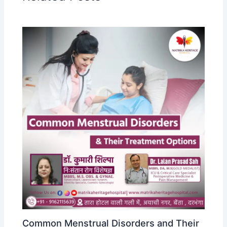
o
n
k
Common Menstrual Disorders and Their