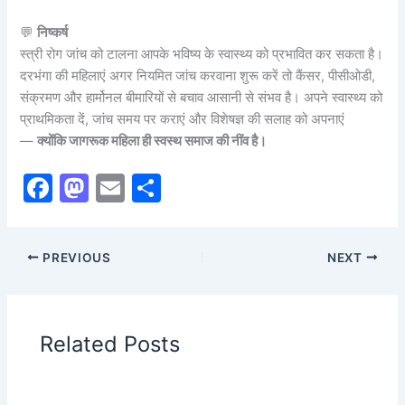
💬
निष्कर्ष
स्त्री रोग जांच को टालना आपके भविष्य के स्वास्थ्य को प्रभावित कर सकता है।
दरभंगा की महिलाएं अगर नियमित जांच करवाना शुरू करें तो कैंसर, पीसीओडी,
संक्रमण और हार्मोनल बीमारियों से बचाव आसानी से संभव है। अपने स्वास्थ्य को
प्राथमिकता दें, जांच समय पर कराएं और विशेषज्ञ की सलाह को अपनाएं
—
क्योंकि जागरूक महिला ही स्वस्थ समाज की नींव है।
F
M
E
S
a
a
m
h
c
st
ai
ar
PREVIOUS
NEXT
e
o
l
e
b
d
o
o
Related Posts
o
n
k