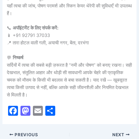
यहाँ त्वचा की जांच, पोषण परामर्श और स्किन केयर थेरेपी की सुविधाएँ भी उपलब्ध
हैं।
📞
अपॉइंटमेंट के लिए संपर्क करें:
📱 +91 92791 37033
📍 तारा होटल वाली गली, अयाची नगर, बेंता, दरभंगा
💬
निष्कर्ष
सर्दियों में त्वचा की सबसे बड़ी ज़रूरत है “नमी और पोषण” को बनाए रखना। सही
देखभाल, संतुलित आहार और थोड़ी सी सावधानी आपके चेहरे की प्राकृतिक
चमक को मौसम के किसी भी बदलाव से बचा सकती है। याद रखें — खूबसूरत
त्वचा किसी उत्पाद से नहीं, बल्कि आपके सही जीवनशैली और नियमित देखभाल
से मिलती है।
F
M
E
S
a
a
m
h
c
st
ai
ar
PREVIOUS
NEXT