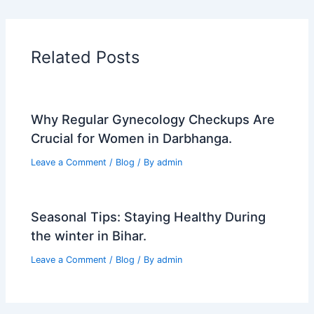
e
o
l
e
b
d
o
o
Related Posts
o
n
k
Why Regular Gynecology Checkups Are
Crucial for Women in Darbhanga.
Leave a Comment
/
Blog
/ By
admin
Seasonal Tips: Staying Healthy During
the winter in Bihar.
Leave a Comment
/
Blog
/ By
admin