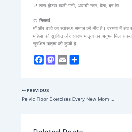
📍 तारा होटल वाली गली, अयाची नगर, बेंता, दरभंगा
💬
निष्कर्ष
माँ और बच्चे का स्वास्थ्य समाज की नींव है। दरभंगा में अब 
महिला को सुरक्षित और स्वस्थ मातृत्व का अनुभव मिल सक
सुरक्षित मातृत्व की कुंजी है।
F
M
E
S
a
a
m
h
c
st
ai
ar
e
o
l
e
PREVIOUS
b
d
Pelvic Floor Exercises Every New Mom Should Know.
o
o
o
n
k