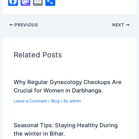
F
M
E
S
a
a
m
h
c
st
ai
ar
PREVIOUS
NEXT
e
o
l
e
b
d
o
o
Related Posts
o
n
k
Why Regular Gynecology Checkups Are
Crucial for Women in Darbhanga.
Leave a Comment
/
Blog
/ By
admin
Seasonal Tips: Staying Healthy During
the winter in Bihar.