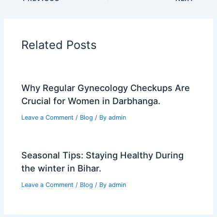
e
o
l
e
b
d
o
o
Related Posts
o
n
k
Why Regular Gynecology Checkups Are
Crucial for Women in Darbhanga.
Leave a Comment
/
Blog
/ By
admin
Seasonal Tips: Staying Healthy During
the winter in Bihar.
Leave a Comment
/
Blog
/ By
admin