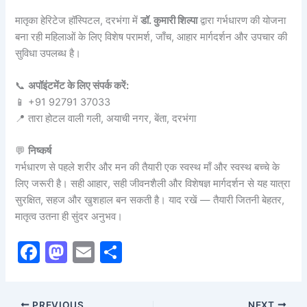
मातृका हेरिटेज हॉस्पिटल, दरभंगा में
डॉ. कुमारी शिल्पा
द्वारा गर्भधारण की योजना
बना रही महिलाओं के लिए विशेष परामर्श, जाँच, आहार मार्गदर्शन और उपचार की
सुविधा उपलब्ध है।
📞
अपॉइंटमेंट के लिए संपर्क करें:
📱 +91 92791 37033
📍 तारा होटल वाली गली, अयाची नगर, बेंता, दरभंगा
💬
निष्कर्ष
गर्भधारण से पहले शरीर और मन की तैयारी एक स्वस्थ माँ और स्वस्थ बच्चे के
लिए जरूरी है। सही आहार, सही जीवनशैली और विशेषज्ञ मार्गदर्शन से यह यात्रा
सुरक्षित, सहज और खुशहाल बन सकती है। याद रखें — तैयारी जितनी बेहतर,
मातृत्व उतना ही सुंदर अनुभव।
F
M
E
S
a
a
m
h
c
st
ai
ar
PREVIOUS
NEXT